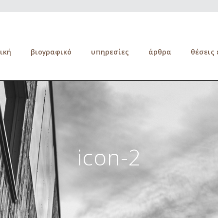
ική
βιογραφικό
υπηρεσίες
άρθρα
θέσεις
icon-2